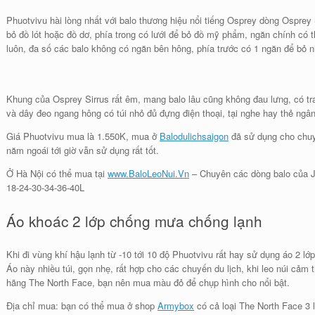
Phuotvivu hài lòng nhất với balo thương hiệu nổi tiếng Osprey dòng Osprey 
bỏ đồ lót hoặc đồ dơ, phía trong có lưới để bỏ đồ mỹ phẩm, ngăn chính có th
luôn, đa số các balo không có ngăn bên hông, phía trước có 1 ngăn để bỏ nh
Khung của Osprey Sirrus rất êm, mang balo lâu cũng không đau lưng, có tr
và dây đeo ngang hông có túi nhỏ đủ đựng điện thoại, tại nghe hay thẻ ngâ
Giá Phuotvivu mua là 1.550K, mua ở
Balodulichsaigon
đã sử dụng cho chu
năm ngoái tới giờ vẫn sử dụng rất tốt.
Ở Hà Nội có thể mua tại
www.BaloLeoNui.Vn
– Chuyên các dòng balo của Ja
18-24-30-34-36-40L
Áo khoác 2 lớp chống mưa chống lạnh
Khi đi vùng khí hậu lạnh từ -10 tới 10 độ Phuotvivu rất hay sử dụng áo 2 lớp 
Áo này nhiều túi, gọn nhẹ, rất hợp cho các chuyến du lịch, khi leo núi cảm 
hãng The North Face, bạn nên mua màu đỏ để chụp hình cho nổi bật.
Địa chỉ mua: bạn có thể mua ở shop
Armybox
có cả loại The North Face 3 