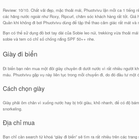
Review: 10/10. Chất vải đẹp, mặc thoải mái, Phuotvivu lặn mỗi ca 1 tiếng 
các hãng nước ngoài như Roxy, Ripcurl, chăm sóc khách hàng rất tốt. Giá
Quần khi không đi bơi Phuotvivu dùng để tập thể thao cảm giác rất mát và
Bạn có thể sử dụng đồ bơi tay dài của Sobie leo núi, trekking vừa thoải m
sobie và tem có chỉ số chống nắng SPF 50++ nhe.
Giày đi biển
Đi biển bạn nên mua một đôi giày chuyên đi dưới nước vì rất nhiều người 
máu. Phuotvivu gặp vụ này liên tục trong mỗi chuyến đi, do đó đầu tư một đ
Cách chọn giày
Giày phải ôm chân vì xuống nước hay bị trôi giàu, khô nhanh, đế có độ bám t
snorkeling.
Địa chỉ mua
Bạn chỉ cần search từ khoá “giày đi biển” sẽ tìm ra rất nhiều trên các tra