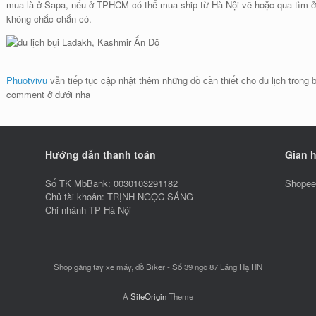
mua là ở Sapa, nếu ở TPHCM có thể mua ship từ Hà Nội về hoặc qua tìm 
không chắc chắn có.
Phuotvivu
vẫn tiếp tục cập nhật thêm những đồ cần thiết cho du lịch trong b
comment ở dưới nha
Hướng dẫn thanh toán
Gian 
Số TK MbBank: 0030103291182
Shopee:
Chủ tài khoản: TRỊNH NGỌC SÁNG
Chi nhánh TP Hà Nội
Shop găng tay xe máy, đồ Biker - Số 39 ngõ 87 Láng Hạ HN
A
SiteOrigin
Theme