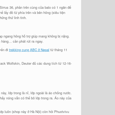
Sirrus 36, phần trên cùng của balo có 1 ngăn để
ể lấy đồ từ phía trên và bên hông (siêu tiện
ững thứ linh tinh.
ap ngang hông hỗ trợ giúp mang không bị nặng.
n hàng… cần phát rút ra ngay.
yến đi
trekking cung ABC ở Nepal
từ tháng 11
ck Wolfskin, Deuter đủ các dung tích từ 12-16-
này, lớp trong là nỉ, lớp ngoài là áo chống nước.
thấy nóng vẫn có thể bỏ lớp trong ra. Áo này của
lớp luôn (shop này ở Hà Nội) còn hồi Phuotvivu