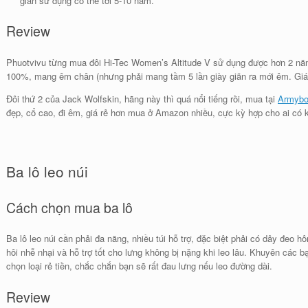
gian sử dụng có thể tới 5-10 năm.
Review
Phuotvivu từng mua đôi Hi-Tec Women’s Altitude V sử dụng được hơn 2 năm
100%, mang êm chân (nhưng phải mang tầm 5 lần giày giãn ra mới êm. Gi
Đôi thứ 2 của Jack Wolfskin, hãng này thì quá nổi tiếng rồi, mua tại
Armyb
đẹp, cổ cao, đi êm, giá rẻ hơn mua ở Amazon nhiều, cực kỳ hợp cho ai có k
Ba lô leo núi
Cách chọn mua ba lô
Ba lô leo núi cần phải đa năng, nhiều túi hỗ trợ, đặc biệt phải có dây đeo 
hôi nhễ nhại và hỗ trợ tốt cho lưng không bị nặng khi leo lâu. Khuyên các
chọn loại rẻ tiền, chắc chắn bạn sẽ rất đau lưng nếu leo đường dài.
Review