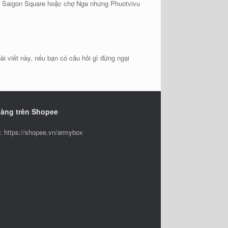
ở Saigon Square hoặc chợ Nga nhưng Phuotvivu
ài viết này, nếu bạn có câu hỏi gì đừng ngại
hàng trên Shopee
 https://shopee.vn/armybox