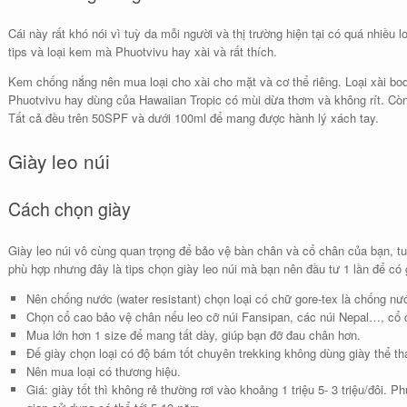
Cái này rất khó nói vì tuỳ da mỗi người và thị trường hiện tại có quá nhiều
tips và loại kem mà Phuotvivu hay xài và rất thích.
Kem chống nắng nên mua loại cho xài cho mặt và cơ thể riêng. Loại xài body
Phuotvivu hay dùng của Hawaiian Tropic có mùi dừa thơm và không rít. Còn
Tất cả đều trên 50SPF và dưới 100ml để mang được hành lý xách tay.
Giày leo núi
Cách chọn giày
Giày leo núi vô cùng quan trọng để bảo vệ bàn chân và cổ chân của bạn, 
phù hợp nhưng đây là tips chọn giày leo núi mà bạn nên đầu tư 1 lần để có g
Nên chống nước (water resistant) chọn loại có chữ gore-tex là chống nướ
Chọn cổ cao bảo vệ chân nếu leo cỡ núi Fansipan, các núi Nepal…, cổ ca
Mua lớn hơn 1 size để mang tất dày, giúp bạn đỡ đau chân hơn.
Đế giày chọn loại có độ bám tốt chuyên trekking không dùng giày thể thao
Nên mua loại có thương hiệu.
Giá: giày tốt thì không rẻ thường rơi vào khoảng 1 triệu 5- 3 triệu/đôi. P