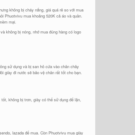
nhưng không bị cháy nắng, giá quá rẻ so với mua
 hồi Phuotvivu mua khoảng 520K cả áo và quần.
 mềm mại.
ái và không bị nóng, nhớ mua đúng hàng có logo
không sử dụng và bị san hô cứa vào chân chảy
ôi giày đi nước sẽ bảo vệ chân rất tốt cho bạn.
ốt, không bị trơn, giày có thể sử dụng để lặn,
ng sendo, lazada để mua. Còn Phuotvivu mua giày