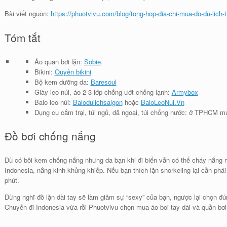
Bài viết nguồn:
https://phuotvivu.com/blog/tong-hop-dia-chi-mua-do-du-lich-t
Tóm tắt
Áo quần bơi lặn:
Sobie
.
Bikini:
Quyên bikini
Bộ kem dưỡng da:
Baresoul
Giày leo núi, áo 2-3 lớp chống ướt chống lạnh:
Armybox
Balo leo núi:
Balodulichsaigon
hoặc
BaloLeoNui.Vn
Dụng cụ cắm trại, túi ngủ, dã ngoại, túi chống nước: ở TPHCM m
Đồ bơi chống nắng
Dù có bôi kem chống nắng nhưng da bạn khi đi biển vẫn có thể cháy nắng n
Indonesia, nắng kinh khủng khiếp. Nếu bạn thích lặn snorkeling lại cần phải
phút.
Đừng nghĩ đồ lặn dài tay sẽ làm giảm sự “sexy” của bạn, ngược lại chọn đún
Chuyến đi Indonesia vừa rồi Phuotvivu chọn mua áo bơi tay dài và quần bơ