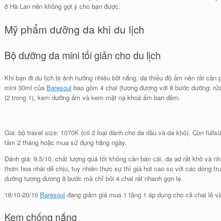
ở Hà Lan nên không gợi ý cho bạn được.
Mỹ phẩm dưỡng da khi du lịch
Bộ dưỡng da mini tối giản cho du lịch
Khi bạn đi du lịch bị ảnh hưởng nhiều bởi nắng, da thiếu độ ẩm nên rất cần
mini 30ml của
Baresoul
bao gồm 4 chai (tương đương với 8 bước dưỡng: rửa m
(2 trong 1), kem dưỡng ẩm và kem mặt nạ khoá ẩm ban đêm.
Giá: bộ travel size: 1070K (có 2 loại dành cho da dầu và da khô). Còn fullsi
tầm 2 tháng hoặc mua sử dụng hằng ngày.
Đánh giá: 9.5/10, chất lượng quá tốt không cần bàn cãi, da ad rất khô và
thơm hoa nhài dễ chịu, tuy nhiên thực sự thì giá hơi cao so với các dòng tr
dưỡng tương đương 8 bước mà chỉ bôi 4 chai rất nhanh gọn lẹ.
18/10-20/10
Baresoul
đang giảm giá mua 1 tặng 1 áp dụng cho cả chai lẻ và
Kem chống nắng