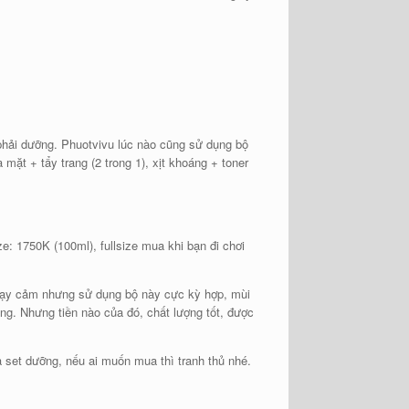
 phải dưỡng. Phuotvivu lúc nào cũng sử dụng bộ
ặt + tẩy trang (2 trong 1), xịt khoáng + toner
ze: 1750K (100ml), fullsize mua khi bạn đi chơi
 nhạy cảm nhưng sử dụng bộ này cực kỳ hợp, mùi
ung. Nhưng tiền nào của đó, chất lượng tốt, được
 set dưỡng, nếu ai muốn mua thì tranh thủ nhé.