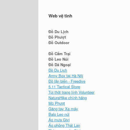
Web vệ tinh
Đồ Du Lịch
Đồ Phượt
Đồ Outdoor
Đồ Cắm Trại
Đồ Leo Núi
Đồ Dã Ngoại
Đồ Du Lịch
Army Box tại Hà Nội
Đồ lặn biển - Freedive
5.11 Tactical Store
Túi thời trang lính Volunteer
NatureHike chính hãng
Mũ Phượt
Găng tay Xe máy
Balo Leo núi
Áo mưa Givi
Áo phông Thái Lan