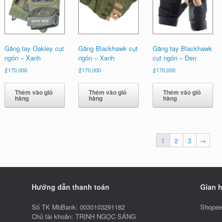
Găng tay Oakley cụt
Găng Blackhawk cụt
Găng tay Blackhawk
ngón – Xanh
ngón – Xanh
cụt ngón – Đen
₫
170,000
₫
170,000
₫
170,000
Thêm vào giỏ
Thêm vào giỏ
Thêm vào giỏ
hàng
hàng
hàng
1
2
3
→
Hướng dẫn thanh toán
Gian 
Số TK MbBank: 0030103291182
Shopee:
Chủ tài khoản: TRỊNH NGỌC SÁNG