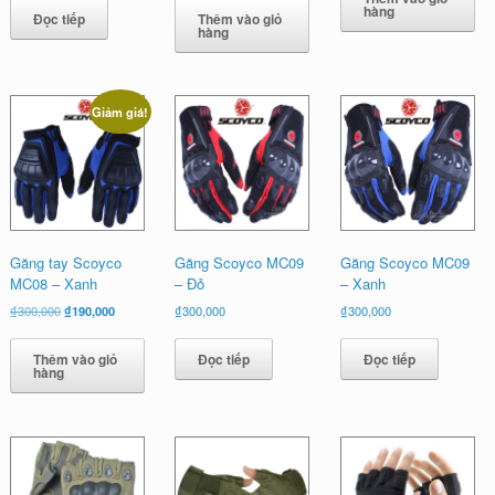
₫450,000.
là:
là:
tại
hàng
Đọc tiếp
Thêm vào giỏ
₫375,000
₫550,000.
là:
hàng
₫390,000.
Giảm giá!
Găng tay Scoyco
Găng Scoyco MC09
Găng Scoyco MC09
MC08 – Xanh
– Đỏ
– Xanh
Giá
Giá
₫
300,000
₫
190,000
₫
300,000
₫
300,000
gốc
hiện
là:
tại
Thêm vào giỏ
Đọc tiếp
Đọc tiếp
₫300,000.
là:
hàng
₫190,000.