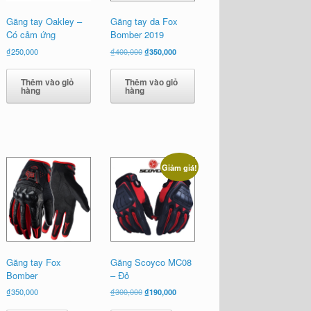
Găng tay Oakley –
Găng tay da Fox
Có cảm ứng
Bomber 2019
Giá
Giá
₫
250,000
₫
400,000
₫
350,000
gốc
hiện
là:
tại
Thêm vào giỏ
Thêm vào giỏ
₫400,000.
là:
hàng
hàng
₫350,000.
Giảm giá!
Găng tay Fox
Găng Scoyco MC08
Bomber
– Đỏ
Giá
Giá
₫
350,000
₫
300,000
₫
190,000
gốc
hiện