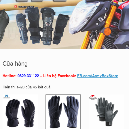
Cửa hàng
Hotline:
0829.331122
– Liên hệ Facebook:
FB.com/ArmyBoxStore
Đã
Hiển thị 1–20 của 45 kết quả
sắp
xếp
theo
mới
nhất