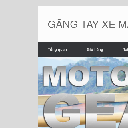
Skip
to
content
GĂNG TAY XE M
Tổng quan
Giỏ hàng
Tà