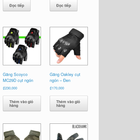
là:
tại
Đọc tiếp
Đọc tiếp
.
₫300,000.
là:
₫190,000.
Găng Scoyco
Găng Oakley cụt
MC29D cụt ngón
ngón – Đen
₫
230,000
₫
170,000
Thêm vào giỏ
Thêm vào giỏ
hàng
hàng