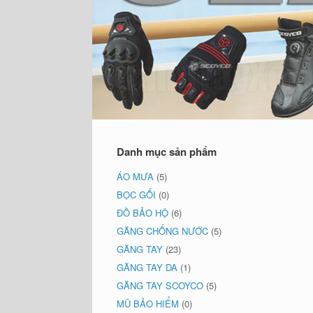
Danh mục sản phẩm
ÁO MƯA
(5)
BỌC GỐI
(0)
ĐỒ BẢO HỘ
(6)
GĂNG CHỐNG NƯỚC
(5)
GĂNG TAY
(23)
GĂNG TAY DA
(1)
GĂNG TAY SCOYCO
(5)
MŨ BẢO HIỂM
(0)