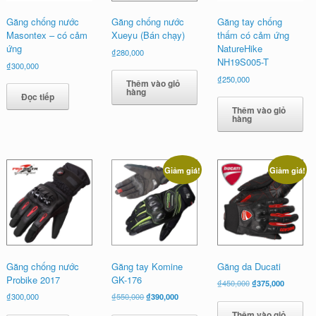
Găng chống nước
Găng chống nước
Găng tay chống
Masontex – có cảm
Xueyu (Bán chạy)
thấm có cảm ứng
ứng
NatureHike
₫
280,000
NH19S005-T
₫
300,000
₫
250,000
Thêm vào giỏ
hàng
Đọc tiếp
Thêm vào giỏ
hàng
Giảm giá!
Giảm giá!
Găng chống nước
Găng tay Komine
Găng da Ducati
Probike 2017
GK-176
Giá
Giá
₫
450,000
₫
375,000
gốc
hiện
Giá
Giá
₫
300,000
₫
550,000
₫
390,000
là:
tại
gốc
hiện
Thêm vào giỏ