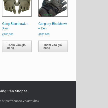
Găng Blackhawk –
Găng tay Blackhawk
Xanh
– Đen
₫
200,000
₫
200,000
Thêm vào giỏ
Thêm vào giỏ
hàng
hàng
hàng trên Shopee
 https://shopee.vn/armybox