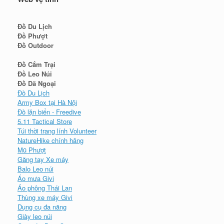
Đồ Du Lịch
Đồ Phượt
Đồ Outdoor
Đồ Cắm Trại
Đồ Leo Núi
Đồ Dã Ngoại
Đồ Du Lịch
Army Box tại Hà Nội
Đồ lặn biển - Freedive
5.11 Tactical Store
Túi thời trang lính Volunteer
NatureHike chính hãng
Mũ Phượt
Găng tay Xe máy
Balo Leo núi
Áo mưa Givi
Áo phông Thái Lan
Thùng xe máy Givi
Dụng cụ đa năng
Giày leo núi