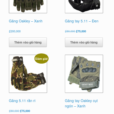
Găng Oakley – Xanh
Găng tay 5.11 – Đen
Giá
Giá
₫
200,000
₫
80,000
₫
75,000
gốc
hiện
là:
tại
Thêm vào giỏ hàng
Thêm vào giỏ hàng
₫80,000.
là:
₫75,000.
Giảm giá!
Găng 5.11 rằn ri
Găng tay Oakley cụt
ngón – Xanh
Giá
Giá
₫
80,000
₫
75,000