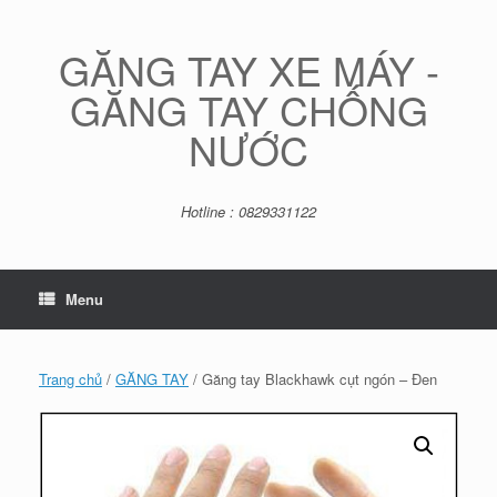
Skip
to
content
GĂNG TAY XE MÁY -
GĂNG TAY CHỐNG
NƯỚC
Hotline : 0829331122
Menu
Trang chủ
/
GĂNG TAY
/ Găng tay Blackhawk cụt ngón – Đen