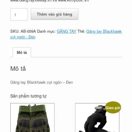
Găng
Thêm vào giỏ hàng
tay
Blackhawk
cụt
SKU:
AB-009A
Danh mục:
GĂNG TAY
Thẻ:
Găng tay Blackhawk
ngón
cụt ngón - Đen
-
Đen
số
Mô tả
lượng
Mô tả
Găng tay Blackhawk cụt ngón – Đen
Sản phẩm tương tự
Giảm giá!