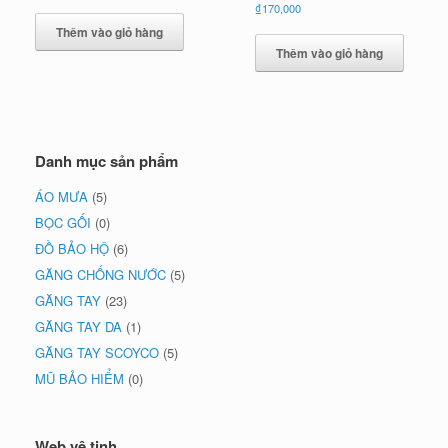
gốc
hiện
₫
170,000
là:
tại
Thêm vào giỏ hàng
₫80,000.
là:
₫75,000.
Thêm vào giỏ hàng
Danh mục sản phẩm
ÁO MƯA
(5)
BỌC GỐI
(0)
ĐỒ BẢO HỘ
(6)
GĂNG CHỐNG NƯỚC
(5)
GĂNG TAY
(23)
GĂNG TAY DA
(1)
GĂNG TAY SCOYCO
(5)
MŨ BẢO HIỂM
(0)
Web vệ tinh