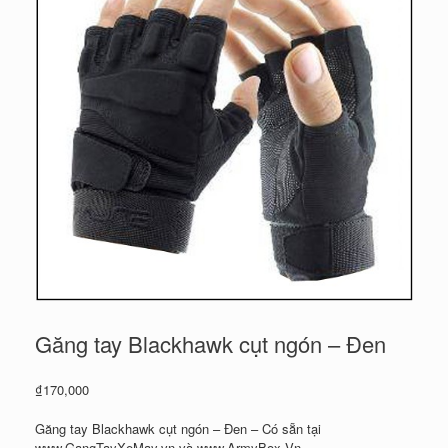
Găng tay Blackhawk cụt ngón – Đen
₫
170,000
Găng tay Blackhawk cụt ngón – Đen – Có sẵn tại
www.GangTayXeMay.vn và www.ArmyBox.Vn