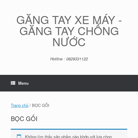
Skip
to
content
GĂNG TAY XE MÁY -
GĂNG TAY CHỐNG
NƯỚC
Hotline : 0829331122
Menu
Trang chủ
/ BỌC GỐI
BỌC GỐI
Không tìm thấy sản phẩm nào khớp với lựa chọn