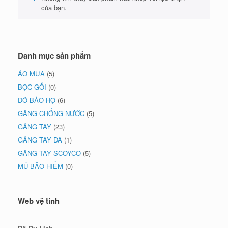
của bạn.
Danh mục sản phẩm
ÁO MƯA
(5)
BỌC GỐI
(0)
ĐỒ BẢO HỘ
(6)
GĂNG CHỐNG NƯỚC
(5)
GĂNG TAY
(23)
GĂNG TAY DA
(1)
GĂNG TAY SCOYCO
(5)
MŨ BẢO HIỂM
(0)
Web vệ tinh