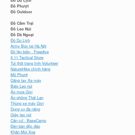
Đồ Du Lịch
Đồ Phượt
Đồ Outdoor
Đồ Cắm Trại
Đồ Leo Núi
Đồ Dã Ngoại
Đồ Du Lịch
Army Box tại Hà Nội
Đồ lặn biển - Freedive
5.11 Tactical Store
Túi thời trang lính Volunteer
NatureHike chính hãng
Mũ Phượt
Găng tay Xe máy
Balo Leo núi
Áo mưa Givi
Áo phông Thái Lan
Thùng xe máy Givi
Dụng cụ đa năng
Giày leo núi
Căn cứ - BaseCamp
Đèn bàn độc đáo
Khăn Mùi Xoa