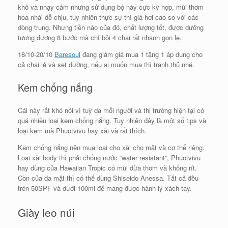
khô và nhạy cảm nhưng sử dụng bộ này cực kỳ hợp, mùi thơm
hoa nhài dễ chịu, tuy nhiên thực sự thì giá hơi cao so với các
dòng trung. Nhưng tiền nào của đó, chất lượng tốt, được dưỡng
tương đương 8 bước mà chỉ bôi 4 chai rất nhanh gọn lẹ.
18/10-20/10
Baresoul
đang giảm giá mua 1 tặng 1 áp dụng cho
cả chai lẻ và set dưỡng, nếu ai muốn mua thì tranh thủ nhé.
Kem chống nắng
Cái này rất khó nói vì tuỳ da mỗi người và thị trường hiện tại có
quá nhiều loại kem chống nắng. Tuy nhiên đây là một số tips và
loại kem mà Phuotvivu hay xài và rất thích.
Kem chống nắng nên mua loại cho xài cho mặt và cơ thể riêng.
Loại xài body thì phải chống nước “water resistant”, Phuotvivu
hay dùng của Hawaiian Tropic có mùi dừa thơm và không rít.
Còn của da mặt thì có thể dùng Shiseido Anessa. Tất cả đều
trên 50SPF và dưới 100ml để mang được hành lý xách tay.
Giày leo núi