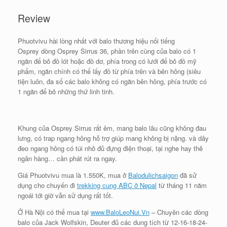
Review
Phuotvivu hài lòng nhất với balo thương hiệu nổi tiếng
Osprey dòng Osprey Sirrus 36, phần trên cùng của balo có 1
ngăn để bỏ đồ lót hoặc đồ dơ, phía trong có lưới để bỏ đồ mỹ
phẩm, ngăn chính có thể lấy đồ từ phía trên và bên hông (siêu
tiện luôn, đa số các balo không có ngăn bên hông, phía trước có
1 ngăn để bỏ những thứ linh tinh.
Khung của Osprey Sirrus rất êm, mang balo lâu cũng không đau
lưng, có trap ngang hông hỗ trợ giúp mang không bị nặng. và dây
đeo ngang hông có túi nhỏ đủ đựng điện thoại, tại nghe hay thẻ
ngân hàng… cần phát rút ra ngay.
Giá Phuotvivu mua là 1.550K, mua ở
Balodulichsaigon
đã sử
dụng cho chuyến đi
trekking cung ABC ở Nepal
từ tháng 11 năm
ngoái tới giờ vẫn sử dụng rất tốt.
Ở Hà Nội có thể mua tại
www.BaloLeoNui.Vn
– Chuyên các dòng
balo của Jack Wolfskin, Deuter đủ các dung tích từ 12-16-18-24-