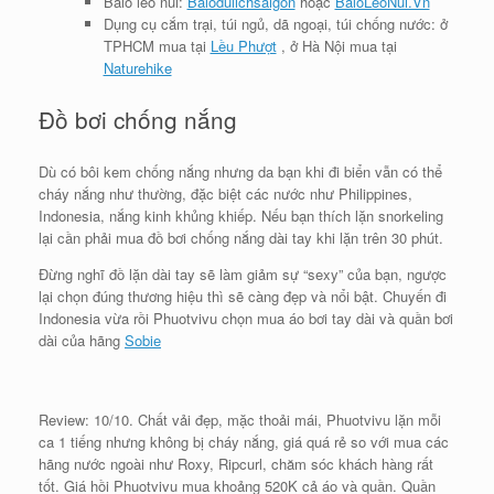
Balo leo núi:
Balodulichsaigon
hoặc
BaloLeoNui.Vn
Dụng cụ cắm trại, túi ngủ, dã ngoại, túi chống nước: ở
TPHCM mua tại
Lều Phượt
, ở Hà Nội mua tại
Naturehike
Đồ bơi chống nắng
Dù có bôi kem chống nắng nhưng da bạn khi đi biển vẫn có thể
cháy nắng như thường, đặc biệt các nước như Philippines,
Indonesia, nắng kinh khủng khiếp. Nếu bạn thích lặn snorkeling
lại cần phải mua đồ bơi chống nắng dài tay khi lặn trên 30 phút.
Đừng nghĩ đồ lặn dài tay sẽ làm giảm sự “sexy” của bạn, ngược
lại chọn đúng thương hiệu thì sẽ càng đẹp và nổi bật. Chuyến đi
Indonesia vừa rồi Phuotvivu chọn mua áo bơi tay dài và quần bơi
dài của hãng
Sobie
Review: 10/10. Chất vải đẹp, mặc thoải mái, Phuotvivu lặn mỗi
ca 1 tiếng nhưng không bị cháy nắng, giá quá rẻ so với mua các
hãng nước ngoài như Roxy, Ripcurl, chăm sóc khách hàng rất
tốt. Giá hồi Phuotvivu mua khoảng 520K cả áo và quần. Quần