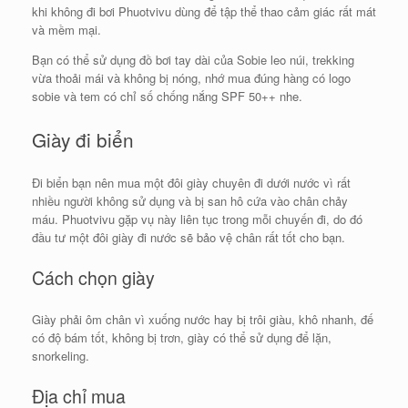
khi không đi bơi Phuotvivu dùng để tập thể thao cảm giác rất mát
và mềm mại.
Bạn có thể sử dụng đồ bơi tay dài của Sobie leo núi, trekking
vừa thoải mái và không bị nóng, nhớ mua đúng hàng có logo
sobie và tem có chỉ số chống nắng SPF 50++ nhe.
Giày đi biển
Đi biển bạn nên mua một đôi giày chuyên đi dưới nước vì rất
nhiều người không sử dụng và bị san hô cứa vào chân chảy
máu. Phuotvivu gặp vụ này liên tục trong mỗi chuyến đi, do đó
đầu tư một đôi giày đi nước sẽ bảo vệ chân rất tốt cho bạn.
Cách chọn giày
Giày phải ôm chân vì xuống nước hay bị trôi giàu, khô nhanh, đế
có độ bám tốt, không bị trơn, giày có thể sử dụng để lặn,
snorkeling.
Địa chỉ mua