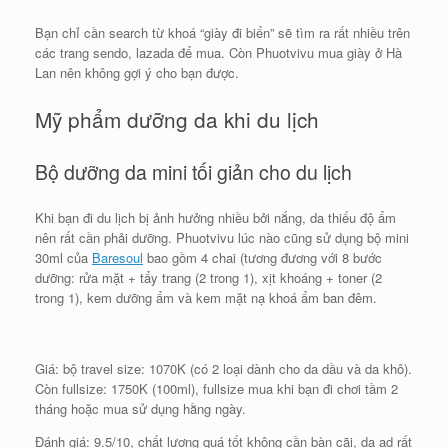
Bạn chỉ cần search từ khoá “giày đi biển” sẽ tìm ra rất nhiều trên
các trang sendo, lazada để mua. Còn Phuotvivu mua giày ở Hà
Lan nên không gợi ý cho bạn được.
Mỹ phẩm dưỡng da khi du lịch
Bộ dưỡng da mini tối giản cho du lịch
Khi bạn đi du lịch bị ảnh hưởng nhiều bởi nắng, da thiếu độ ẩm
nên rất cần phải dưỡng. Phuotvivu lúc nào cũng sử dụng bộ mini
30ml của
Baresoul
bao gồm 4 chai (tương đương với 8 bước
dưỡng: rửa mặt + tẩy trang (2 trong 1), xịt khoáng + toner (2
trong 1), kem dưỡng ẩm và kem mặt nạ khoá ẩm ban đêm.
Giá: bộ travel size: 1070K (có 2 loại dành cho da dầu và da khô).
Còn fullsize: 1750K (100ml), fullsize mua khi bạn đi chơi tầm 2
tháng hoặc mua sử dụng hằng ngày.
Đánh giá: 9.5/10, chất lượng quá tốt không cần bàn cãi, da ad rất