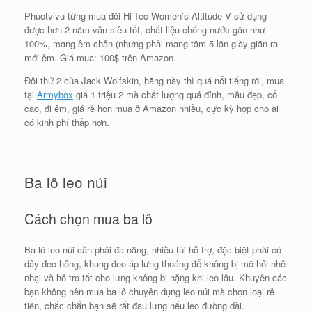
Phuotvivu từng mua đôi Hi-Tec Women’s Altitude V sử dụng
được hơn 2 năm vẫn siêu tốt, chất liệu chống nước gần như
100%, mang êm chân (nhưng phải mang tầm 5 lần giày giãn ra
mới êm. Giá mua: 100$ trên Amazon.
Đôi thứ 2 của Jack Wolfskin, hãng này thì quá nổi tiếng rồi, mua
tại
Armybox
giá 1 triệu 2 mà chất lượng quá đỉnh, mẫu đẹp, cổ
cao, đi êm, giá rẻ hơn mua ở Amazon nhiều, cực kỳ hợp cho ai
có kinh phí thấp hơn.
Ba lô leo núi
Cách chọn mua ba lô
Ba lô leo núi cần phải đa năng, nhiều túi hỗ trợ, đặc biệt phải có
dây đeo hông, khung đeo áp lưng thoáng để không bị mồ hôi nhễ
nhại và hỗ trợ tốt cho lưng không bị nặng khi leo lâu. Khuyên các
bạn không nên mua ba lô chuyên dụng leo núi mà chọn loại rẻ
tiền, chắc chắn bạn sẽ rất đau lưng nếu leo đường dài.