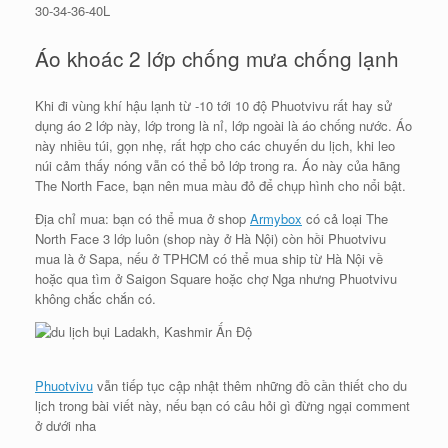
30-34-36-40L
Áo khoác 2 lớp chống mưa chống lạnh
Khi đi vùng khí hậu lạnh từ -10 tới 10 độ Phuotvivu rất hay sử
dụng áo 2 lớp này, lớp trong là nỉ, lớp ngoài là áo chống nước. Áo
này nhiều túi, gọn nhẹ, rất hợp cho các chuyến du lịch, khi leo
núi cảm thấy nóng vẫn có thể bỏ lớp trong ra. Áo này của hãng
The North Face, bạn nên mua màu đỏ để chụp hình cho nổi bật.
Địa chỉ mua: bạn có thể mua ở shop
Armybox
có cả loại The
North Face 3 lớp luôn (shop này ở Hà Nội) còn hồi Phuotvivu
mua là ở Sapa, nếu ở TPHCM có thể mua ship từ Hà Nội về
hoặc qua tìm ở Saigon Square hoặc chợ Nga nhưng Phuotvivu
không chắc chắn có.
Phuotvivu
vẫn tiếp tục cập nhật thêm những đồ cần thiết cho du
lịch trong bài viết này, nếu bạn có câu hỏi gì đừng ngại comment
ở dưới nha