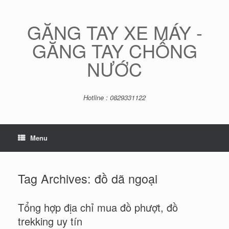
Skip
to
content
GĂNG TAY XE MÁY -
GĂNG TAY CHỐNG
NƯỚC
Hotline : 0829331122
Menu
Tag Archives:
đồ dã ngoại
Tổng hợp địa chỉ mua đồ phượt, đồ
trekking uy tín