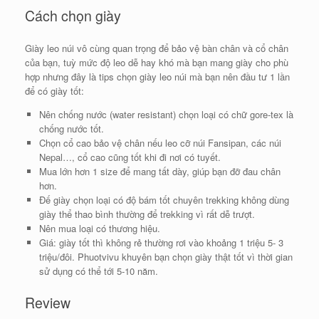
Cách chọn giày
Giày leo núi vô cùng quan trọng để bảo vệ bàn chân và cổ chân
của bạn, tuỳ mức độ leo dễ hay khó mà bạn mang giày cho phù
hợp nhưng đây là tips chọn giày leo núi mà bạn nên đầu tư 1 lần
để có giày tốt:
Nên chống nước (water resistant) chọn loại có chữ gore-tex là
chống nước tốt.
Chọn cổ cao bảo vệ chân nếu leo cỡ núi Fansipan, các núi
Nepal…, cổ cao cũng tốt khi đi nơi có tuyết.
Mua lớn hơn 1 size để mang tất dày, giúp bạn đỡ đau chân
hơn.
Đế giày chọn loại có độ bám tốt chuyên trekking không dùng
giày thể thao bình thường để trekking vì rất dễ trượt.
Nên mua loại có thương hiệu.
Giá: giày tốt thì không rẻ thường rơi vào khoảng 1 triệu 5- 3
triệu/đôi. Phuotvivu khuyên bạn chọn giày thật tốt vì thời gian
sử dụng có thể tới 5-10 năm.
Review