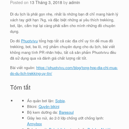
Posted on
13 Tháng 3, 2018
by
admin
Đi du lịch là phải gọn nhẹ, nhất là những bạn đi chỉ mang hành lý
xách tay giới hạn 7kg, và đặc biệt những ai yêu thích trekking,
bơi, lặn, cắm trại lại càng phải sắm cho mình những đồ chuyên
dụng.
Do đó
Phuotvivu
tổng hợp tất cả các địa chỉ uy tín để mua đồ
trekking, bơi, ba lô, mỹ phẩm chuyên dụng cho du lịch, bài viết
không mang tính PR nhãn hiệu, tất cả sản phẩm Phuotvivu đều
đã sử dụng qua và đánh giá chất lượng rất tốt.
Bài viết nguồn:
https://phuotvivu.com/blog/tong-hop-dia-chi-mua-
do-du-lich-trekking-uy-tin/
Tóm tắt
Áo quần bơi lặn:
Sobie
.
Bikini:
Quyên bikini
Bộ kem dưỡng da:
Baresoul
Giày leo núi, áo 2-3 lớp chống ướt chống lạnh:
Armybox