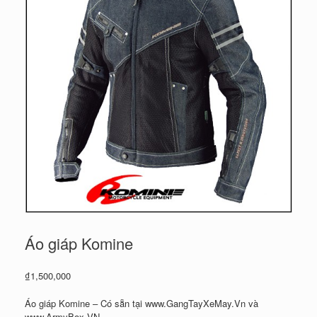
Áo giáp Komine
₫
1,500,000
Áo giáp Komine – Có sẵn tại www.GangTayXeMay.Vn và
www.ArmyBox.VN