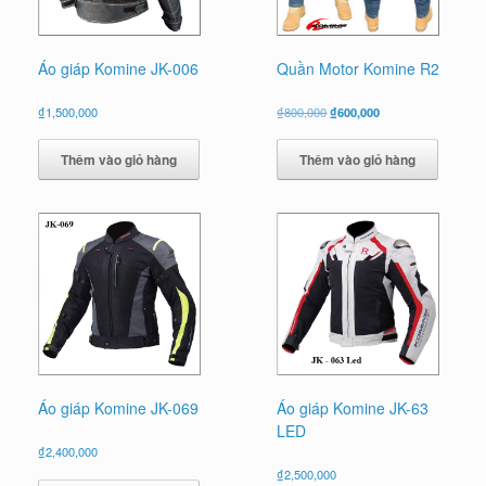
Áo giáp Komine JK-006
Quần Motor Komine R2
Giá
Giá
₫
1,500,000
₫
800,000
₫
600,000
gốc
hiện
là:
tại
Thêm vào giỏ hàng
Thêm vào giỏ hàng
₫800,000.
là:
₫600,000.
Áo giáp Komine JK-069
Áo giáp Komine JK-63
LED
₫
2,400,000
₫
2,500,000