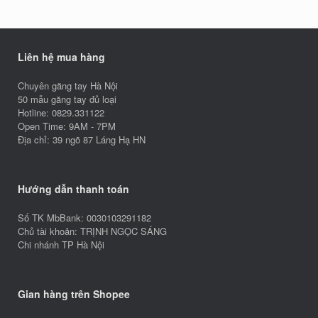
Liên hệ mua hàng
Chuyên găng tay Hà Nội
50 mẫu găng tay đủ loại
Hotline: 0829.331122
Open Time: 9AM - 7PM
Địa chỉ: 39 ngõ 87 Láng Hạ HN
Hướng dẫn thanh toán
Số TK MbBank: 0030103291182
Chủ tài khoản: TRỊNH NGỌC SÁNG
Chi nhánh TP Hà Nội
Gian hàng trên Shopee