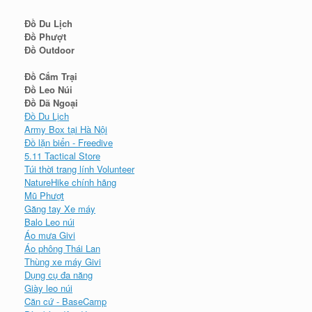
Đồ Du Lịch
Đồ Phượt
Đồ Outdoor
Đồ Cắm Trại
Đồ Leo Núi
Đồ Dã Ngoại
Đồ Du Lịch
Army Box tại Hà Nội
Đồ lặn biển - Freedive
5.11 Tactical Store
Túi thời trang lính Volunteer
NatureHike chính hãng
Mũ Phượt
Găng tay Xe máy
Balo Leo núi
Áo mưa Givi
Áo phông Thái Lan
Thùng xe máy Givi
Dụng cụ đa năng
Giày leo núi
Căn cứ - BaseCamp