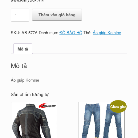
Áo
Thêm vào giỏ hàng
giáp
Komine
số
SKU:
AB-577A
Danh mục:
ĐỒ BẢO HỘ
Thẻ:
Áo giáp Komine
lượng
Mô tả
Mô tả
Áo giáp Komine
Sản phẩm tương tự
Giảm giá!