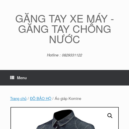
Skip
to
content
GĂNG TAY XE MÁY -
GĂNG TAY CHỐNG
NƯỚC
Hotline : 0829331122
Menu
Trang chủ
/
ĐỒ BẢO HỘ
/ Áo giáp Komine