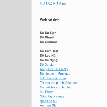
MŨ BẢO HIỂM
(0)
Web vệ tinh
Đồ Du Lịch
Đồ Phượt
Đồ Outdoor
Đồ Cắm Trại
Đồ Leo Núi
Đồ Dã Ngoại
Đồ Du Lịch
Army Box tại Hà Nội
Đồ lặn biển - Freedive
5.11 Tactical Store
Túi thời trang lính Volunteer
NatureHike chính hãng
Mũ Phượt
Găng tay Xe máy
Balo Leo núi
Áo mưa Givi