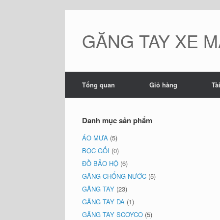
Skip
to
content
GĂNG TAY XE M
Tổng quan
Giỏ hàng
Tà
Danh mục sản phẩm
ÁO MƯA
(5)
BỌC GỐI
(0)
ĐỒ BẢO HỘ
(6)
GĂNG CHỐNG NƯỚC
(5)
GĂNG TAY
(23)
GĂNG TAY DA
(1)
GĂNG TAY SCOYCO
(5)