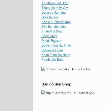
Áo phông Thái Lan
Thùng xe máy Givi
Dụng cụ đa năng
Giày leo núi
Căn cứ - BaseCamp
Đèn bàn độc đáo
Khăn Mùi Xoa
Sexy Shop
Đồ lót Bigsize
Đông Trùng Hạ Thảo
Hotgame Store
Khăn Tubb Đa Năng
Patch dán Balo
Bản đồ đến Shop