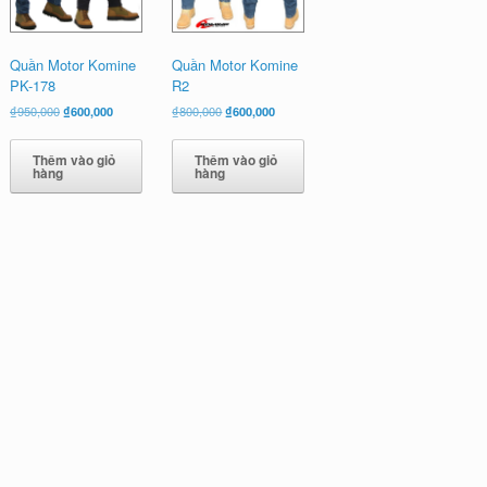
Quần Motor Komine
Quần Motor Komine
PK-178
R2
Giá
Giá
Giá
Giá
₫
950,000
₫
600,000
₫
800,000
₫
600,000
gốc
hiện
gốc
hiện
là:
tại
là:
tại
Thêm vào giỏ
Thêm vào giỏ
₫950,000.
là:
₫800,000.
là:
hàng
hàng
₫600,000.
₫600,000.