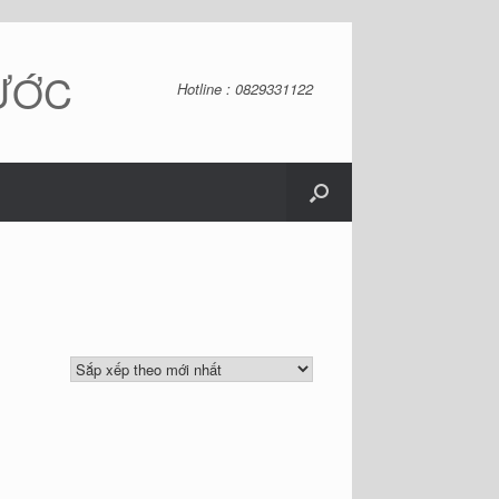
NƯỚC
Hotline : 0829331122