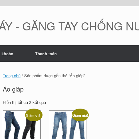
ÁY - GĂNG TAY CHỐNG 
i khoản
Thanh toán
Trang chủ
/ Sản phẩm được gắn thẻ “Áo giáp”
Áo giáp
Đã
Hiển thị tất cả 2 kết quả
sắp
xếp
Giảm giá!
Giảm giá!
theo
mới
nhất