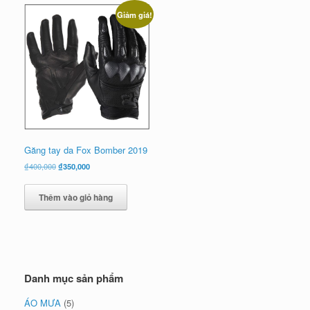
Giảm giá!
Găng tay da Fox Bomber 2019
Giá
Giá
₫
400,000
₫
350,000
gốc
hiện
là:
tại
Thêm vào giỏ hàng
₫400,000.
là:
₫350,000.
Danh mục sản phẩm
ÁO MƯA
(5)