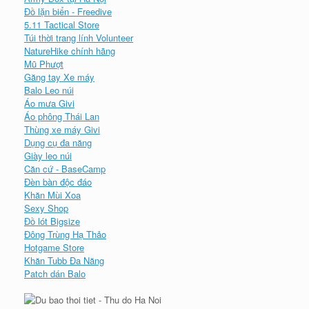
Đồ lặn biển - Freedive
5.11 Tactical Store
Túi thời trang lính Volunteer
NatureHike chính hãng
Mũ Phượt
Găng tay Xe máy
Balo Leo núi
Áo mưa Givi
Áo phông Thái Lan
Thùng xe máy Givi
Dụng cụ đa năng
Giày leo núi
Căn cứ - BaseCamp
Đèn bàn độc đáo
Khăn Mùi Xoa
Sexy Shop
Đồ lót Bigsize
Đông Trùng Hạ Thảo
Hotgame Store
Khăn Tubb Đa Năng
Patch dán Balo