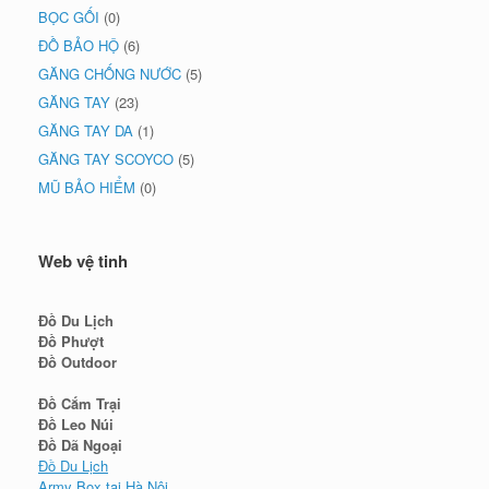
BỌC GỐI
(0)
ĐỒ BẢO HỘ
(6)
GĂNG CHỐNG NƯỚC
(5)
GĂNG TAY
(23)
GĂNG TAY DA
(1)
GĂNG TAY SCOYCO
(5)
MŨ BẢO HIỂM
(0)
Web vệ tinh
Đồ Du Lịch
Đồ Phượt
Đồ Outdoor
Đồ Cắm Trại
Đồ Leo Núi
Đồ Dã Ngoại
Đồ Du Lịch
Army Box tại Hà Nội