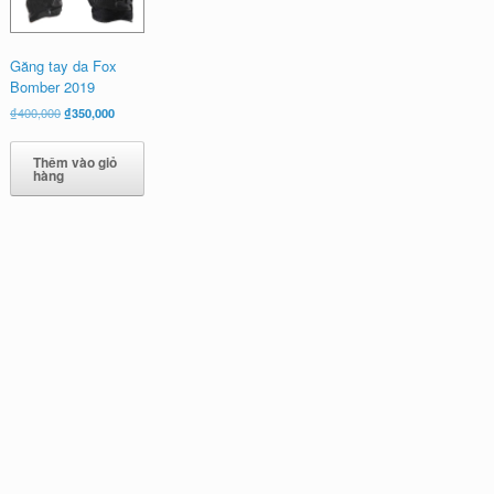
Găng tay da Fox
Bomber 2019
Giá
Giá
₫
400,000
₫
350,000
gốc
hiện
là:
tại
Thêm vào giỏ
₫400,000.
là:
hàng
₫350,000.