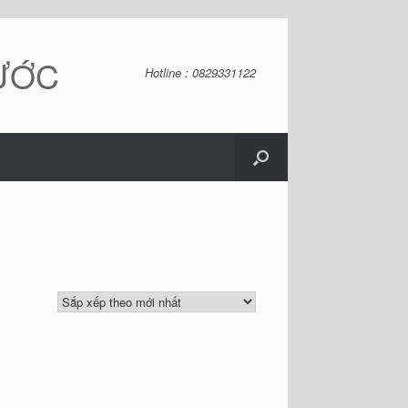
NƯỚC
Hotline : 0829331122