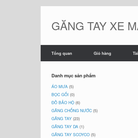
Skip
to
content
GĂNG TAY XE M
Tổng quan
Giỏ hàng
Tà
Danh mục sản phẩm
ÁO MƯA
(5)
BỌC GỐI
(0)
ĐỒ BẢO HỘ
(6)
GĂNG CHỐNG NƯỚC
(5)
GĂNG TAY
(23)
GĂNG TAY DA
(1)
GĂNG TAY SCOYCO
(5)