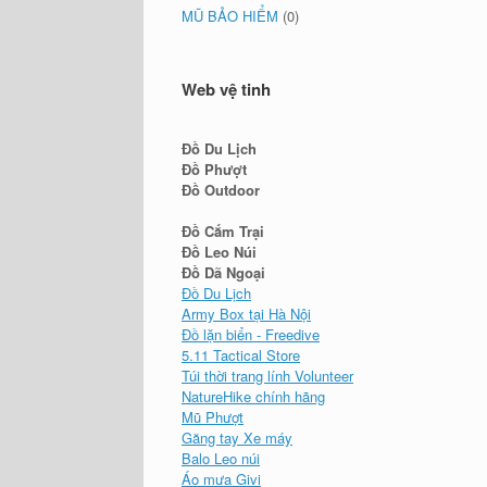
MŨ BẢO HIỂM
(0)
Web vệ tinh
Đồ Du Lịch
Đồ Phượt
Đồ Outdoor
Đồ Cắm Trại
Đồ Leo Núi
Đồ Dã Ngoại
Đồ Du Lịch
Army Box tại Hà Nội
Đồ lặn biển - Freedive
5.11 Tactical Store
Túi thời trang lính Volunteer
NatureHike chính hãng
Mũ Phượt
Găng tay Xe máy
Balo Leo núi
Áo mưa Givi