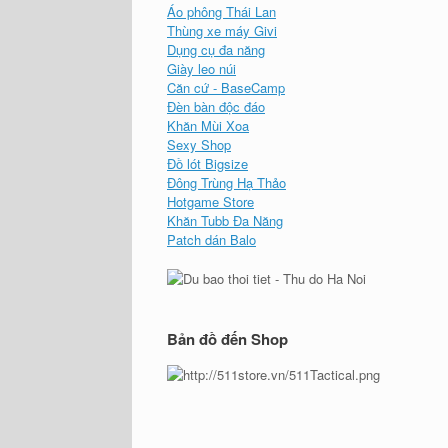
Áo phông Thái Lan
Thùng xe máy Givi
Dụng cụ đa năng
Giày leo núi
Căn cứ - BaseCamp
Đèn bàn độc đáo
Khăn Mùi Xoa
Sexy Shop
Đồ lót Bigsize
Đông Trùng Hạ Thảo
Hotgame Store
Khăn Tubb Đa Năng
Patch dán Balo
Bản đồ đến Shop