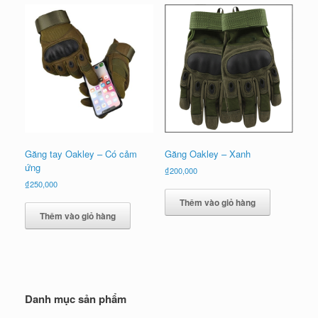
xếp
theo
mới
nhất
Găng tay Oakley – Có cảm
Găng Oakley – Xanh
ứng
₫
200,000
₫
250,000
Thêm vào giỏ hàng
Thêm vào giỏ hàng
Danh mục sản phẩm