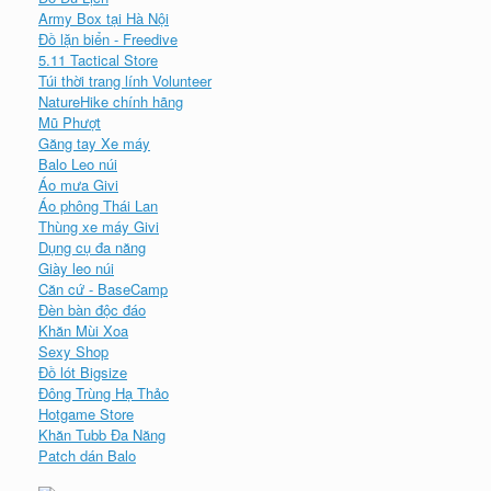
Army Box tại Hà Nội
Đồ lặn biển - Freedive
5.11 Tactical Store
Túi thời trang lính Volunteer
NatureHike chính hãng
Mũ Phượt
Găng tay Xe máy
Balo Leo núi
Áo mưa Givi
Áo phông Thái Lan
Thùng xe máy Givi
Dụng cụ đa năng
Giày leo núi
Căn cứ - BaseCamp
Đèn bàn độc đáo
Khăn Mùi Xoa
Sexy Shop
Đồ lót Bigsize
Đông Trùng Hạ Thảo
Hotgame Store
Khăn Tubb Đa Năng
Patch dán Balo