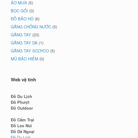
ÁO MƯA
(5)
BỌC GỐI
(0)
ĐỒ BẢO HỘ
(6)
GĂNG CHỐNG NƯỚC
(5)
GĂNG TAY
(23)
GĂNG TAY DA
(1)
GĂNG TAY SCOYCO
(5)
MŨ BẢO HIỂM
(0)
Web vệ tinh
Đồ Du Lịch
Đồ Phượt
Đồ Outdoor
Đồ Cắm Trại
Đồ Leo Núi
Đồ Dã Ngoại
Đồ Du Lịch