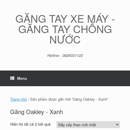
Skip
to
content
GĂNG TAY XE MÁY -
GĂNG TAY CHỐNG
NƯỚC
Hotline : 0829331122
Menu
Trang chủ
/ Sản phẩm được gắn thẻ “Găng Oakley - Xanh”
Găng Oakley - Xanh
Đã
Hiển thị tất cả 2 kết quả
sắp