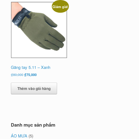
Giảm giá!
Găng tay 5.11 – Xanh
Giá
Giá
₫
80,000
₫
75,000
gốc
hiện
là:
tại
Thêm vào giỏ hàng
₫80,000.
là:
₫75,000.
Danh mục sản phẩm
ÁO MƯA
(5)