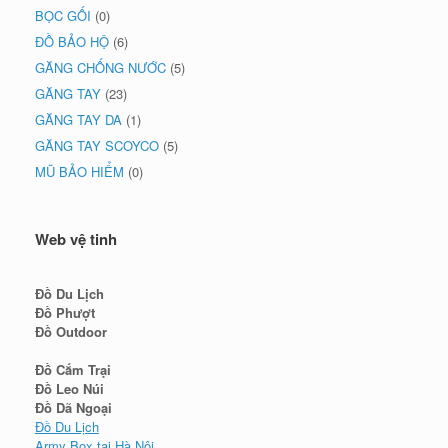
BỌC GỐI
(0)
ĐỒ BẢO HỘ
(6)
GĂNG CHỐNG NƯỚC
(5)
GĂNG TAY
(23)
GĂNG TAY DA
(1)
GĂNG TAY SCOYCO
(5)
MŨ BẢO HIỂM
(0)
Web vệ tinh
Đồ Du Lịch
Đồ Phượt
Đồ Outdoor
Đồ Cắm Trại
Đồ Leo Núi
Đồ Dã Ngoại
Đồ Du Lịch
Army Box tại Hà Nội