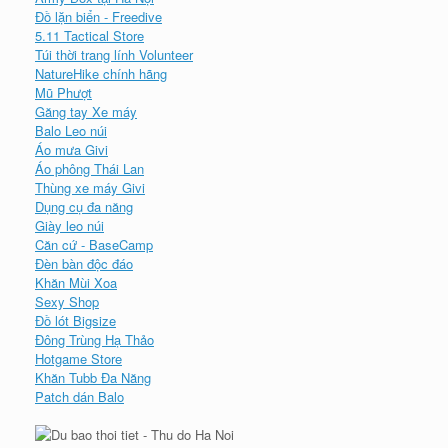
Đồ lặn biển - Freedive
5.11 Tactical Store
Túi thời trang lính Volunteer
NatureHike chính hãng
Mũ Phượt
Găng tay Xe máy
Balo Leo núi
Áo mưa Givi
Áo phông Thái Lan
Thùng xe máy Givi
Dụng cụ đa năng
Giày leo núi
Căn cứ - BaseCamp
Đèn bàn độc đáo
Khăn Mùi Xoa
Sexy Shop
Đồ lót Bigsize
Đông Trùng Hạ Thảo
Hotgame Store
Khăn Tubb Đa Năng
Patch dán Balo