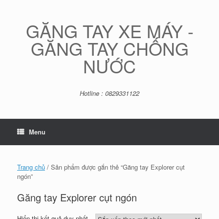
Skip
to
content
GĂNG TAY XE MÁY -
GĂNG TAY CHỐNG
NƯỚC
Hotline : 0829331122
Menu
Trang chủ
/ Sản phẩm được gắn thẻ “Găng tay Explorer cụt
ngón”
Găng tay Explorer cụt ngón
Hiển thị kết quả duy nhất