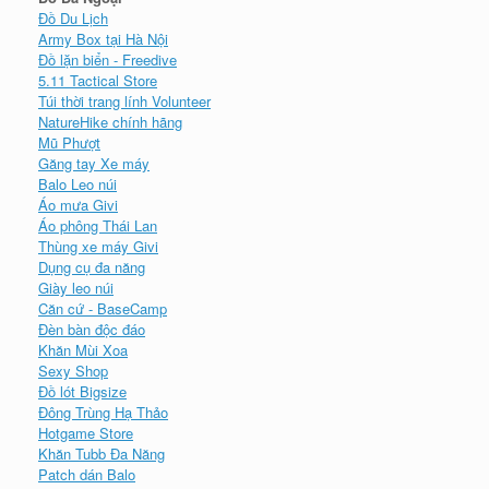
Đồ Du Lịch
Army Box tại Hà Nội
Đồ lặn biển - Freedive
5.11 Tactical Store
Túi thời trang lính Volunteer
NatureHike chính hãng
Mũ Phượt
Găng tay Xe máy
Balo Leo núi
Áo mưa Givi
Áo phông Thái Lan
Thùng xe máy Givi
Dụng cụ đa năng
Giày leo núi
Căn cứ - BaseCamp
Đèn bàn độc đáo
Khăn Mùi Xoa
Sexy Shop
Đồ lót Bigsize
Đông Trùng Hạ Thảo
Hotgame Store
Khăn Tubb Đa Năng
Patch dán Balo