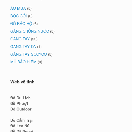
ÁO MƯA
(5)
BỌC GỐI
(0)
ĐỒ BẢO HỘ
(6)
GĂNG CHỐNG NƯỚC
(5)
GĂNG TAY
(23)
GĂNG TAY DA
(1)
GĂNG TAY SCOYCO
(5)
MŨ BẢO HIỂM
(0)
Web vệ tinh
Đồ Du Lịch
Đồ Phượt
Đồ Outdoor
Đồ Cắm Trại
Đồ Leo Núi
Đồ Dã Ngoại