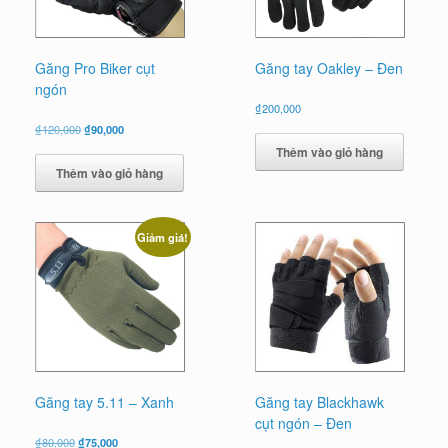
Găng Pro Biker cụt
Găng tay Oakley – Đen
ngón
₫
200,000
Giá
Giá
₫
120,000
₫
90,000
gốc
hiện
Thêm vào giỏ hàng
là:
tại
Thêm vào giỏ hàng
₫120,000.
là:
₫90,000.
Giảm giá!
Găng tay 5.11 – Xanh
Găng tay Blackhawk
cụt ngón – Đen
Giá
Giá
₫
80,000
₫
75,000