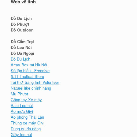
Web vệ tinh
Đồ Du Lịch
Đồ Phượt
Đồ Outdoor
Đồ Cắm Trại
Đồ Leo Núi
Đồ Dã Ngoại
Đồ Du Lịch
Army Box tại Hà Nội
Đồ lặn biển - Freedive
5.11 Tactical Store
Túi thời trang lính Volunteer
NatureHike chính hãng
Mũ Phượt
Găng tay Xe máy
Balo Leo núi
Áo mưa Givi
Áo phông Thái Lan
Thùng xe máy Givi
Dụng cụ đa năng
Giày leo núi