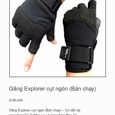
Găng Explorer cụt ngón (Bán chạy)
₫
180,000
Găng Explorer cụt ngón (Bán chạy) – Có sẵn tại
www.GangTayXeMay.vn và www.ArmyBox.Vn