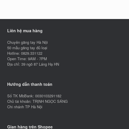
Liên hệ mua hàng
Chuyên găng tay Hà Nội
50 mẫu găng tay đủ loại
Hotline: 0829.331122
Open Time: 9AM - 7PM
Địa chỉ: 39 ngõ 87 Láng Hạ HN
Hướng dẫn thanh toán
Số TK MbBank: 0030103291182
Chủ tài khoản: TRỊNH NGỌC SÁNG
Chi nhánh TP Hà Nội
Gian hàng trên Shopee