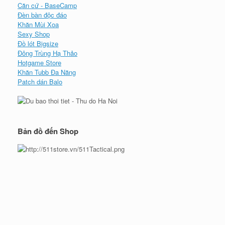
Căn cứ - BaseCamp
Đèn bàn độc đáo
Khăn Mùi Xoa
Sexy Shop
Đồ lót Bigsize
Đông Trùng Hạ Thảo
Hotgame Store
Khăn Tubb Đa Năng
Patch dán Balo
Bản đồ đến Shop