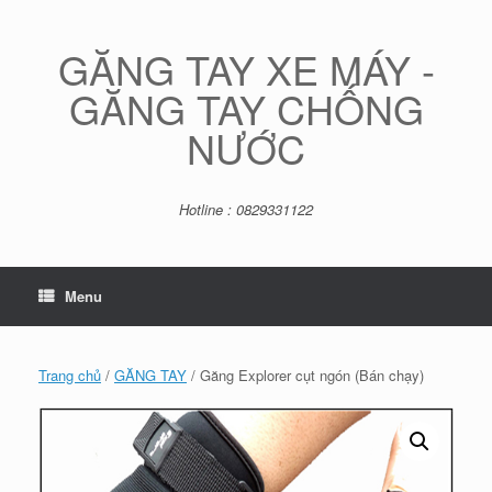
Skip
to
content
GĂNG TAY XE MÁY -
GĂNG TAY CHỐNG
NƯỚC
Hotline : 0829331122
Menu
Trang chủ
/
GĂNG TAY
/ Găng Explorer cụt ngón (Bán chạy)