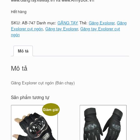
Hết hàng
SKU:
AB-747
Danh mục:
GĂNG TAY
Thẻ:
Găng Explorer
,
Găng
Explorer cụt ngón
,
Găng tay Explorer
,
Găng tay Explorer cụt
ngón
Mô tả
Mô tả
Găng Explorer cụt ngón (Bán chạy)
Sản phẩm tương tự
Giảm giá!