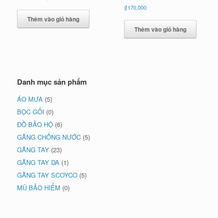
gốc
hiện
₫
170,000
là:
tại
Thêm vào giỏ hàng
₫80,000.
là:
₫75,000.
Thêm vào giỏ hàng
Danh mục sản phẩm
ÁO MƯA
(5)
BỌC GỐI
(0)
ĐỒ BẢO HỘ
(6)
GĂNG CHỐNG NƯỚC
(5)
GĂNG TAY
(23)
GĂNG TAY DA
(1)
GĂNG TAY SCOYCO
(5)
MŨ BẢO HIỂM
(0)