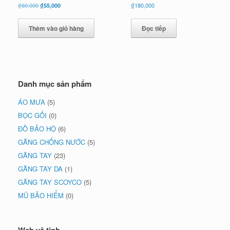
Giá
Giá
₫
60,000
₫
55,000
₫
180,000
gốc
hiện
là:
tại
Thêm vào giỏ hàng
Đọc tiếp
₫60,000.
là:
₫55,000.
Danh mục sản phẩm
ÁO MƯA
(5)
BỌC GỐI
(0)
ĐỒ BẢO HỘ
(6)
GĂNG CHỐNG NƯỚC
(5)
GĂNG TAY
(23)
GĂNG TAY DA
(1)
GĂNG TAY SCOYCO
(5)
MŨ BẢO HIỂM
(0)
Web vệ tinh