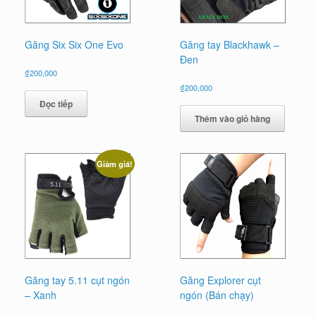
Găng Six Six One Evo
Găng tay Blackhawk –
Đen
₫
200,000
₫
200,000
Đọc tiếp
Thêm vào giỏ hàng
Giảm giá!
Găng tay 5.11 cụt ngón
Găng Explorer cụt
– Xanh
ngón (Bán chạy)