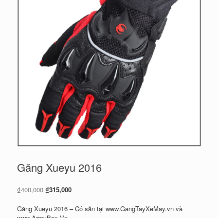
Găng Xueyu 2016
Giá
Giá
₫
400,000
₫
315,000
gốc
hiện
là:
tại
Găng Xueyu 2016 – Có sẵn tại www.GangTayXeMay.vn và
₫400,000.
là:
www.ArmyBox.Vn