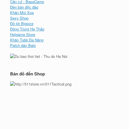
Căn cứ - BaseCamp
Đèn bàn độc đáo
Khăn Mùi Xoa
Sexy Shop
Đồ lót Bigsize
Đông Trùng Hạ Thảo
Hotgame Store
Khăn Tubb Đa Năng
Patch dán Balo
Bản đồ đến Shop