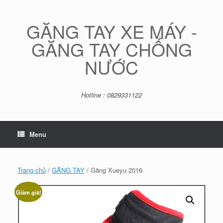
Skip
to
content
GĂNG TAY XE MÁY -
GĂNG TAY CHỐNG
NƯỚC
Hotline : 0829331122
Menu
Trang chủ
/
GĂNG TAY
/ Găng Xueyu 2016
Giảm giá!