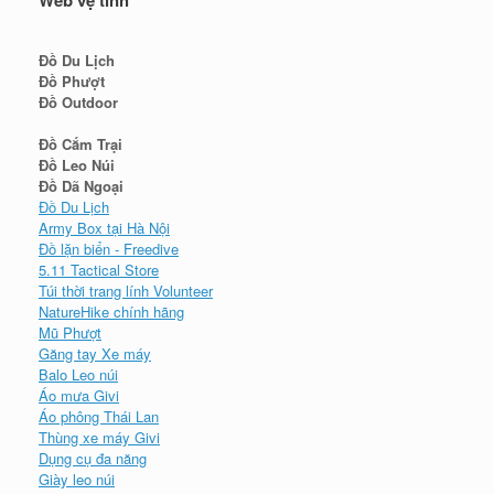
Đồ Du Lịch
Đồ Phượt
Đồ Outdoor
Đồ Cắm Trại
Đồ Leo Núi
Đồ Dã Ngoại
Đồ Du Lịch
Army Box tại Hà Nội
Đồ lặn biển - Freedive
5.11 Tactical Store
Túi thời trang lính Volunteer
NatureHike chính hãng
Mũ Phượt
Găng tay Xe máy
Balo Leo núi
Áo mưa Givi
Áo phông Thái Lan
Thùng xe máy Givi
Dụng cụ đa năng
Giày leo núi