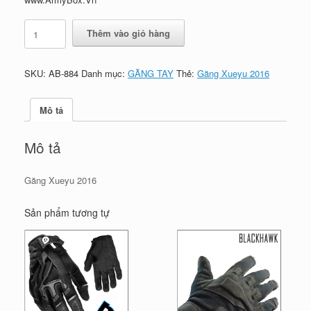
₫315,000.
Găng
Thêm vào giỏ hàng
Xueyu
2016
số
SKU:
AB-884
Danh mục:
GĂNG TAY
Thẻ:
Găng Xueyu 2016
lượng
Mô tả
Mô tả
Găng Xueyu 2016
Sản phẩm tương tự