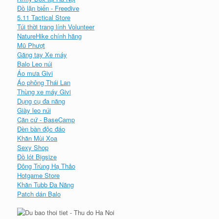
Đồ lặn biển - Freedive
5.11 Tactical Store
Túi thời trang lính Volunteer
NatureHike chính hãng
Mũ Phượt
Găng tay Xe máy
Balo Leo núi
Áo mưa Givi
Áo phông Thái Lan
Thùng xe máy Givi
Dụng cụ đa năng
Giày leo núi
Căn cứ - BaseCamp
Đèn bàn độc đáo
Khăn Mùi Xoa
Sexy Shop
Đồ lót Bigsize
Đông Trùng Hạ Thảo
Hotgame Store
Khăn Tubb Đa Năng
Patch dán Balo