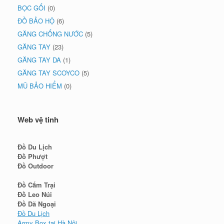
BỌC GỐI
(0)
ĐỒ BẢO HỘ
(6)
GĂNG CHỐNG NƯỚC
(5)
GĂNG TAY
(23)
GĂNG TAY DA
(1)
GĂNG TAY SCOYCO
(5)
MŨ BẢO HIỂM
(0)
Web vệ tinh
Đồ Du Lịch
Đồ Phượt
Đồ Outdoor
Đồ Cắm Trại
Đồ Leo Núi
Đồ Dã Ngoại
Đồ Du Lịch
Army Box tại Hà Nội