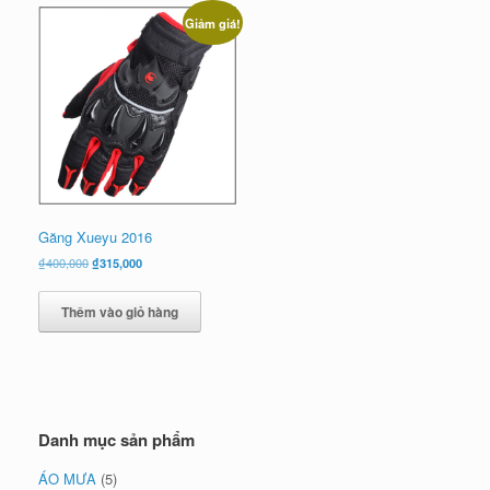
Giảm giá!
Găng Xueyu 2016
Giá
Giá
₫
400,000
₫
315,000
gốc
hiện
là:
tại
Thêm vào giỏ hàng
₫400,000.
là:
₫315,000.
Danh mục sản phẩm
ÁO MƯA
(5)